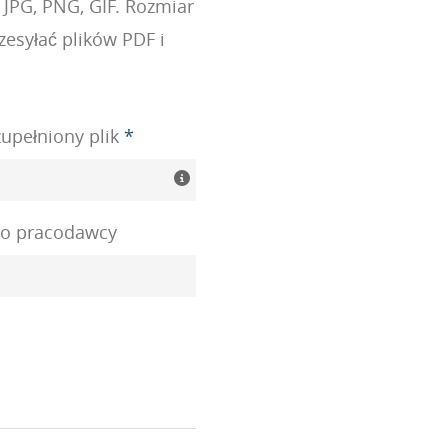
 JPG, PNG, GIF. Rozmiar
esyłać plików PDF i
zupełniony plik
*
go pracodawcy