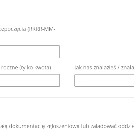
rozpoczęcia (RRRR-MM-
roczne (tylko kwota)
Jak nas znalazłeś / znal
---
całą dokumentację zgłoszeniową lub załadować oddzi