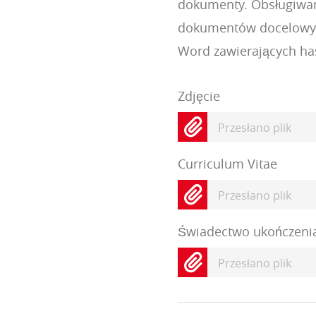
dokumenty. Obsługiwane
dokumentów docelowych 
Word zawierających has
Zdjęcie
Przesłano plik
Curriculum Vitae
Przesłano plik
Świadectwo ukończenia 
Przesłano plik