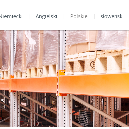
Niemiecki
Angielski
Polskie
słoweński