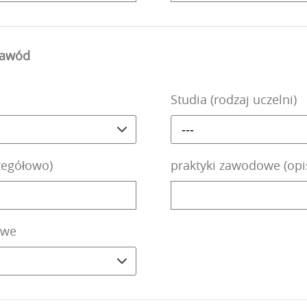
 zawód
Studia (rodzaj uczelni)
---
zegółowo)
praktyki zawodowe (opi
owe