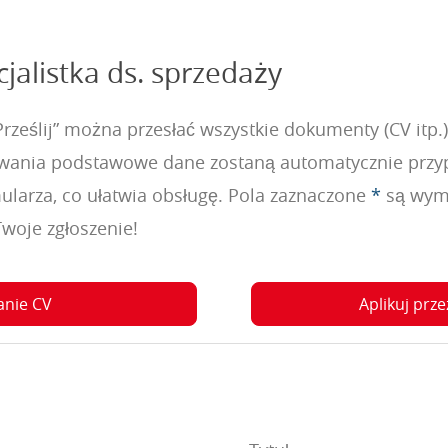
cjalistka ds. sprzedaży
ześlij” można przesłać wszystkie dokumenty (CV itp.).
wania podstawowe dane zostaną automatycznie przy
larza, co ułatwia obsługę. Pola zaznaczone
*
są wyma
woje zgłoszenie!
anie CV
Aplikuj prze