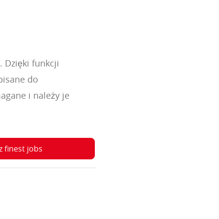
 Dzięki funkcji
pisane do
gane i należy je
z finest jobs